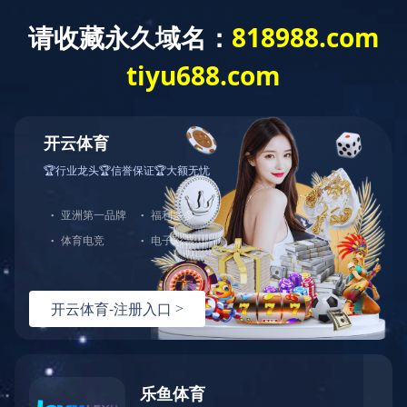
网站首页
关
c17官方网站
|
开云足球
|
多宝在线开户
|
米兰体育网页版登录界面中国有限公司
|
- 栏目导航 -
荣誉证书
LEJING.COM
|
世界杯竞猜(中国)官方网站
|
开云足球
|
乐竞官网
|
DUOBAO.COM(中
国)有限公司
|
荣誉证书